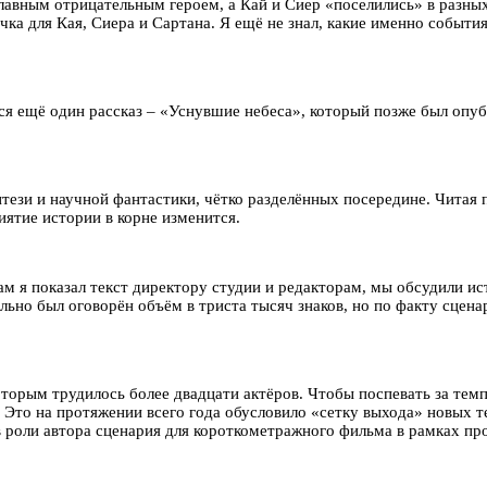
 главным отрицательным героем, а Кай и Сиер «поселились» в разн
чка для Кая, Сиера и Сартана. Я ещё не знал, какие именно событи
 ещё один рассказ – «Уснувшие небеса», который позже был опубл
тези и научной фантастики, чётко разделённых посередине. Читая 
иятие истории в корне изменится.
ам я показал текст директору студии и редакторам, мы обсудили ис
льно был оговорён объём в триста тысяч знаков, но по факту сцена
торым трудилось более двадцати актёров. Чтобы поспевать за темпа
. Это на протяжении всего года обусловило «сетку выхода» новых т
в роли автора сценария для короткометражного фильма в рамках про