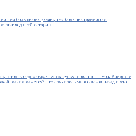
но чем больше она узнаёт, тем больше странного и
зменят ход всей истории.
ти, и только одно омрачает их существование — моа. Каирин и
акой, каким кажется? Что случилось много веков назад и что