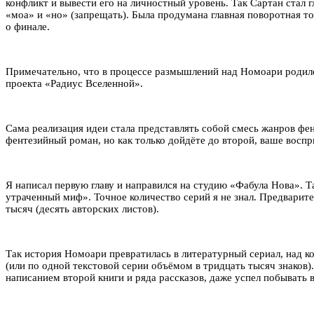
конфликт и вывести его на личностный уровень. Так Сартан стал
«моа» и «но» (запрещать). Была продумана главная поворотная то
о финале.
Примечательно, что в процессе размышлений над Номоари родился
проекта «Радиус Вселенной».
Сама реализация идеи стала представлять собой смесь жанров фен
фентезийный роман, но как только дойдёте до второй, ваше воспр
Я написал первую главу и направился на студию «Фабула Нова». Т
утраченный миф». Точное количество серий я не знал. Предварите
тысяч (десять авторских листов).
Так история Номоари превратилась в литературный сериал, над ко
(или по одной текстовой серии объёмом в тридцать тысяч знаков)
написанием второй книги и ряда рассказов, даже успел побывать 