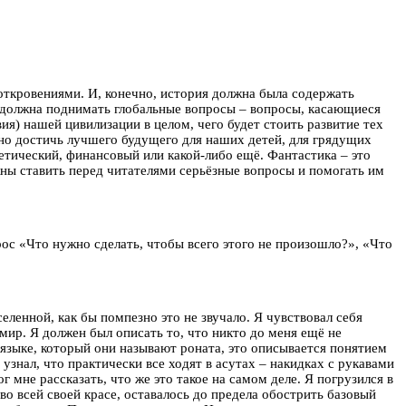
ткровениями. И, конечно, история должна была содержать
ка должна поднимать глобальные вопросы – вопросы, касающиеся
ия) нашей цивилизации в целом, чего будет стоить развитие тех
жно достичь лучшего будущего для наших детей, для грядущих
гетический, финансовый или какой-либо ещё. Фантастика – это
жны ставить перед читателями серьёзные вопросы и помогать им
прос «Что нужно сделать, чтобы всего этого не произошло?», «Что
ленной, как бы помпезно это не звучало. Я чувствовал себя
 мир. Я должен был описать то, что никто до меня ещё не
 языке, который они называют роната, это описывается понятием
 узнал, что практически все ходят в асутах – накидках с рукавами
г мне рассказать, что же это такое на самом деле. Я погрузился в
во всей своей красе, оставалось до предела обострить базовый