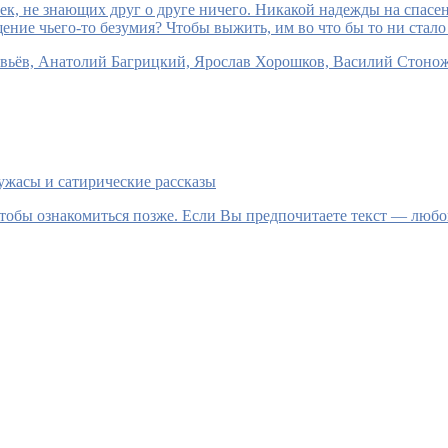
век, не знающих друг о друге ничего. Никакой надежды на спас
ние чьего-то безумия? Чтобы выжить, им во что бы то ни стало 
вьёв, Анатолий Багрицкий, Ярослав Хорошков, Василий Стонож
ужасы и сатирические рассказы
тобы ознакомиться позже. Если Вы предпочитаете текст — любой