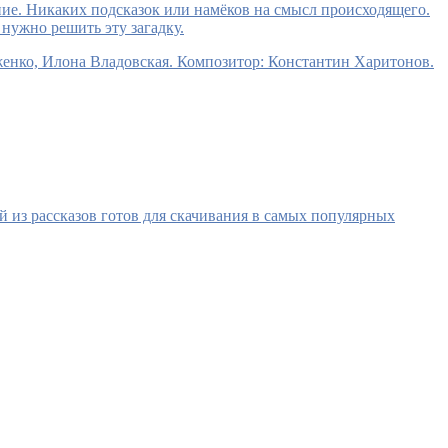
ение. Никаких подсказок или намёков на смысл происходящего.
нужно решить эту загадку.
енко, Илона Владовская. Композитор: Константин Харитонов.
 из рассказов готов для скачивания в самых популярных