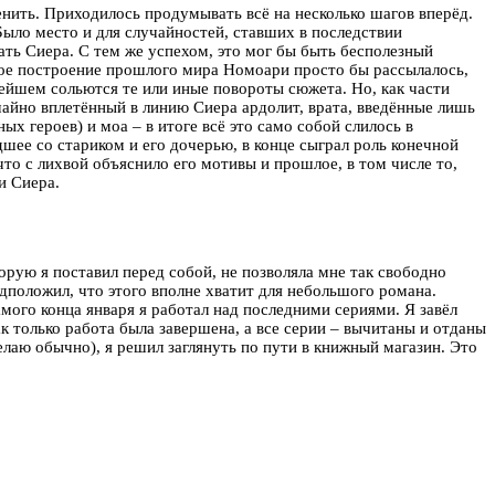
менить. Приходилось продумывать всё на несколько шагов вперёд.
 Было место и для случайностей, ставших в последствии
ать Сиера. С тем же успехом, это мог бы быть бесполезный
кое построение прошлого мира Номоари просто бы рассылалось,
нейшем сольются те или иные повороты сюжета. Но, как части
учайно вплетённый в линию Сиера ардолит, врата, введённые лишь
х героев) и моа – в итоге всё это само собой слилось в
ее со стариком и его дочерью, в конце сыграл роль конечной
то с лихвой объяснило его мотивы и прошлое, в том числе то,
и Сиера.
торую я поставил перед собой, не позволяла мне так свободно
едположил, что этого вполне хватит для небольшого романа.
мого конца января я работал над последними сериями. Я завёл
ак только работа была завершена, а все серии – вычитаны и отданы
елаю обычно), я решил заглянуть по пути в книжный магазин. Это