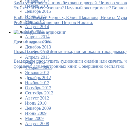
Январь 2017
Замкнутое пространство без окон и дверей. Четверо чело
Ноябрь 2016
Что это? Игра психопата? Научный эксперимент? Воплоще
Декабрь 2015
Июль 2015
В ролях: Алексей Черных, Юлия Шарапова, Никита Мура
Март 2015
Режиссёр-постановщик: Петров Никита.
Август 2014
Май 2014
Апрель 2014
Февраль 2014
Другие аудиокниги
Декабрь 2013
Приключенческая фантастика, постапокалиптика, драма, 
Ноябрь 2013
Апрель 2013
Вы можете прослушать аудиокниги онлайн или скачать, ч
Март 2013
форматах для электронных книг. Совершенно бесплатно!
Февраль 2013
Январь 2013
Декабрь 2012
Ноябрь 2012
Октябрь 2012
Сентябрь 2012
Август 2012
Июнь 2010
Декабрь 2009
Июнь 2009
Май 2009
Август 2008