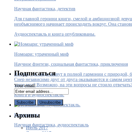
Научная фантастика, детектив
Для главной героини книги, смелой и амбициозной девушк
необъяснимого начинает происходить вокруг. Она станови
Аудиоспектакль и книга опубликованы.
Номоари: утраченный миф
Научное фэнтези, социальная фантастика, приключения
Подписаться
В мире, где люди живут в полной гармонии с природой, 
Сиер независимо друг от друга оказываются и самом цент
такое моа? Возможно, на эти вопросы не стоило отвечать
Your email:
Книга и аудиоспектакль.
Архивы
Незнакомцы
Научная фантастика, аудиоспектакль
Июль 2017