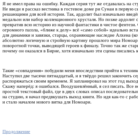
Я не имел права на ошибку. Каждая серия тут же отдавалась на ст
Не введи я рассказ вестника в гостевом доме ри Сунаи в первую с
решающими для всей истории. Так, ардолит был изначально введё
медальон или набор коллекционного хрусталя. Но позже ардолит
превратив всю историю из научной фантастики в чистое фентези. 
огромного паззла, «ближе к делу» всё «само собой» идеально вста
для динамики и завязки, старцы, охраняющие наследие Алхена (кот
абсолютно логичную и стройную картину прошлого мира Номоари. 
поворотной точки, выводящей героев к финалу. Точно так же стар
почему он оказался в Бирне, хотя изначально эти сцены писались
Такие «совпадения» побудили меня впоследствии прийти к технике
Наступил две тысячи пятнадцатый, и я твёрдо решил закончить сери
распоряжаться своим временем. Я запланировал на этот год выход
Скажу наперёд: я ошибался. Воодушевлённый, я сел писать. Все н
простой текстовый файл, где в двух словах описал последовательн
на студию, я начал предвкушать выход книги. Но идя как-то с раб
и стало началом нового витка для Номоари.
Продолжение