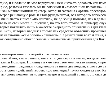
удию, и я больше не мог вернуться к ней и что-то добавить или из
ерию, развязка казалась бы не логичной и «высосанной из пальца».
н как мотивационный триггер, который заставил Сартана преследов
 сыграл решающую роль и стал фундаментом, без которого логичес
Очень часто я писал «по наитию», не до конца понимая, как в даль
вало на свои места. Я рисковал, но это того стоило. К примеру, сл
орые появились лишь в качестве очередного приключения для главны
Бирн, который вводился только как средство объяснить происшедш
ик из хижины «сам собой» «связался» с Хранителями врат Алхена, ч
 как совершенно обособленные и независимые приключения для Кая 
 планирования, о которой я расскажу позже.
ал. Я мог, как и раньше, писать по две серии в месяц, но цель, ко
 книги Номоари. Прикинув в уме итоговое количество знаков, я пр
овогодние праздники и следующие за ними две недели, вплоть до са
ость сцен и действий героев, и до последней точки следовал ему. К
оты (снова пешком, игнорируя метро и наземный транспорт, как я д