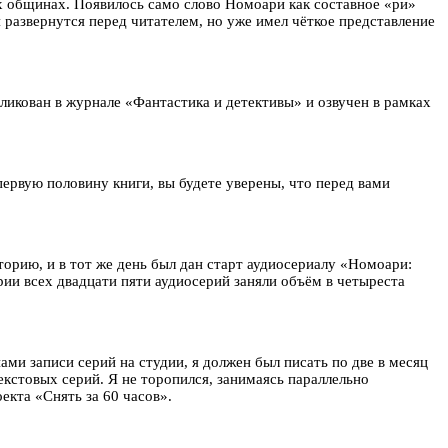
ых общинах. Появилось само слово Номоари как составное «ри»
я развернутся перед читателем, но уже имел чёткое представление
икован в журнале «Фантастика и детективы» и озвучен в рамках
первую половину книги, вы будете уверены, что перед вами
торию, и в тот же день был дан старт аудиосериалу «Номоари:
рии всех двадцати пяти аудиосерий заняли объём в четыреста
ми записи серий на студии, я должен был писать по две в месяц
екстовых серий. Я не торопился, занимаясь параллельно
екта «Снять за 60 часов».