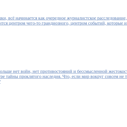
и, всё начинается как очередное журналистское расследование, 
тся центром чего-то грандиозного, центром событий, которые и
больше нет войн, нет противостояний и бессмысленной жестокос
ре тайны проклятого наследия. Что, если мир вокруг совсем не т
?