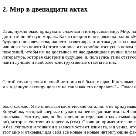
2. Мир в двенадцати актах
Итак, нужно было придумать сложный и интересный мир. Мир, н
достаточно чёткую мораль. Как я говорил в интервью на радио «
будущего человечества, нашего развития; фантастика должна показ
или иных технологий (этого вопроса я подробно коснусь в новом 
поколений, чтобы им не достались от нас дымящиеся руины или ми
литература, которая смотрит в будущее, и, пользуясь этим стат
найти лучшие и наиболее конструктивные ответы на них.
С этой точки зрения в новой истории всё было гладко. Как только
мы в данную секунду делаем не так и как это исправить?». Опасая
Было сложно. Я не описывал космические баталии, я не придумыва
Колумбом, который впервые ступает на неизведанные земли. Я ещё 
описывал. Это трудная, но бесконечно интересная и захватывающ
ри), которые состоят из деревень (туа). Слово ри применительно 
и без, тёплыми и тонкими в зависимости от климата, и я узнал, чт
этот мир и открывал для себя всё новые и новые интригующие фак