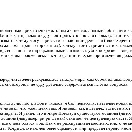
аполненный приключениями, тайнами, неожиданными событиями и о
Московская правда» и буду повторять это снова и снова, фантасти
ывать, к чему могут привести те или иные действия (или бездейств
романе «За гранью горизонта»), к чему стоит стремиться и как мо
р, вогнанный их предками, нами с вами, в глубокий кризис – энер
усом и своим положением, научно-фантастические произведения дол
 перед читателем раскрывалась загадка мира, сам собой вставал во
сь спойлеров, я не буду детально задерживаться на этих вопросах.
л историю про эльфов и гномов, я был первооткрывателем новой все
не знал, что ждёт меня там. Я не знал, как в деталях устроен этот
ая задача. Я узнал, что в мире Номоари существуют общины (на их
к общине (например, ри ри Сунаи) означает её центральную часть. Я
о все очень боятся моа. Как я не расспрашивал местных, никто не мо
ты. Когда дело наконец было сделано, и мир предстал передо мной 