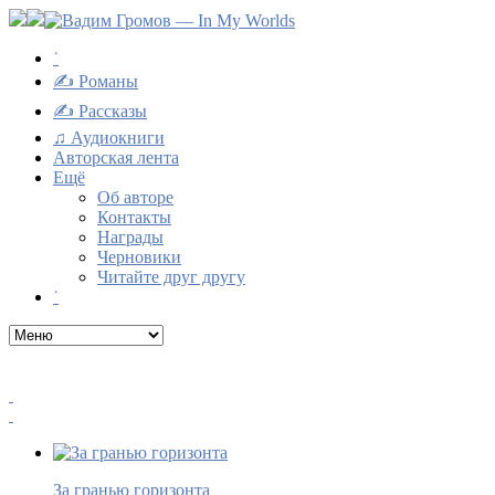
˙
✍ Романы
✍ Рассказы
♫ Аудиокниги
Авторская лента
Ещё
Об авторе
Контакты
Награды
Черновики
Читайте друг другу
˙
За гранью горизонта