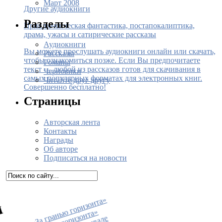
Март 2008
Другие аудиокниги
Разделы
Приключенческая фантастика, постапокалиптика,
драма, ужасы и сатирические рассказы
Аудиокниги
Вы можете прослушать аудиокниги онлайн или скачать,
Рассказы
чтобы ознакомиться позже. Если Вы предпочитаете
Романы
текст — любой из рассказов готов для скачивания в
Черновики
самых популярных форматах для электронных книг.
Читайте друг другу
Совершенно бесплатно!
Страницы
Авторская лента
Контакты
Награды
Об авторе
Подписаться на новости
•
К
н
и
г
а
«
З
а
г
р
а
н
ь
ю
г
о
р
из
о
н
т
а
»
п
о
я
в
и
л
а
с
ь
в
п
р
о
д
а
ж