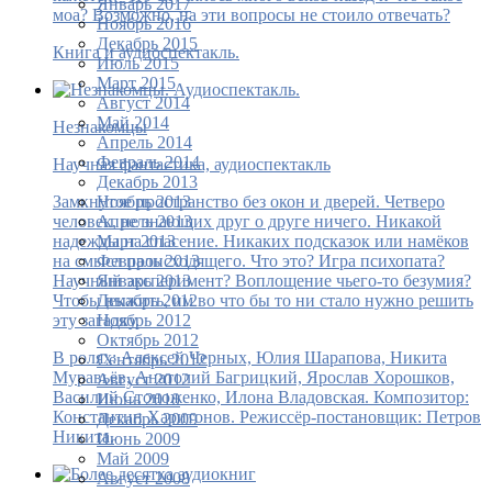
Январь 2017
моа? Возможно, на эти вопросы не стоило отвечать?
Ноябрь 2016
Декабрь 2015
Книга и аудиоспектакль.
Июль 2015
Март 2015
Август 2014
Май 2014
Незнакомцы
Апрель 2014
Февраль 2014
Научная фантастика, аудиоспектакль
Декабрь 2013
Ноябрь 2013
Замкнутое пространство без окон и дверей. Четверо
Апрель 2013
человек, не знающих друг о друге ничего. Никакой
Март 2013
надежды на спасение. Никаких подсказок или намёков
Февраль 2013
на смысл происходящего. Что это? Игра психопата?
Январь 2013
Научный эксперимент? Воплощение чьего-то безумия?
Декабрь 2012
Чтобы выжить, им во что бы то ни стало нужно решить
Ноябрь 2012
эту загадку.
Октябрь 2012
В ролях: Алексей Черных, Юлия Шарапова, Никита
Сентябрь 2012
Муравьёв, Анатолий Багрицкий, Ярослав Хорошков,
Август 2012
Василий Стоноженко, Илона Владовская. Композитор:
Июнь 2010
Константин Харитонов. Режиссёр-постановщик: Петров
Декабрь 2009
Никита.
Июнь 2009
Май 2009
Август 2008