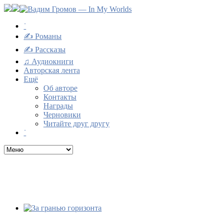
˙
✍ Романы
✍ Рассказы
♫ Аудиокниги
Авторская лента
Ещё
Об авторе
Контакты
Награды
Черновики
Читайте друг другу
˙