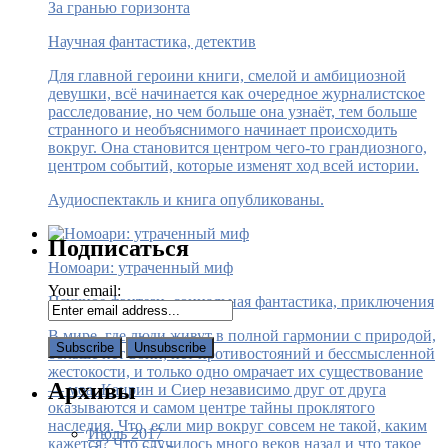
За гранью горизонта
Научная фантастика, детектив
Для главной героини книги, смелой и амбициозной
девушки, всё начинается как очередное журналистское
расследование, но чем больше она узнаёт, тем больше
странного и необъяснимого начинает происходить
вокруг. Она становится центром чего-то грандиозного,
центром событий, которые изменят ход всей истории.
Аудиоспектакль и книга опубликованы.
Подписаться
Номоари: утраченный миф
Your email:
Научное фэнтези, социальная фантастика, приключения
В мире, где люди живут в полной гармонии с природой,
больше нет войн, нет противостояний и бессмысленной
жестокости, и только одно омрачает их существование
Архивы
— моа. Каирин и Сиер независимо друг от друга
оказываются и самом центре тайны проклятого
наследия. Что, если мир вокруг совсем не такой, каким
Июль 2017
кажется? Что случилось много веков назад и что такое