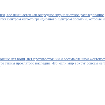
и, всё начинается как очередное журналистское расследование, 
тся центром чего-то грандиозного, центром событий, которые и
больше нет войн, нет противостояний и бессмысленной жестокос
ре тайны проклятого наследия. Что, если мир вокруг совсем не т
?