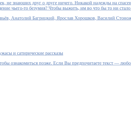
век, не знающих друг о друге ничего. Никакой надежды на спас
ние чьего-то безумия? Чтобы выжить, им во что бы то ни стало 
вьёв, Анатолий Багрицкий, Ярослав Хорошков, Василий Стонож
ужасы и сатирические рассказы
тобы ознакомиться позже. Если Вы предпочитаете текст — любой