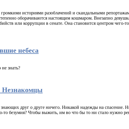
 громкими историями разоблачений и скандальными репортажами
тепенно оборачиваются настоящим кошмаром. Внезапно девушка п
убийств или коррупции в сенате. Она становится центром чего-т
вшие небеса
 не знать?
: Незнакомцы
не знающих друг о друге ничего. Никакой надежды на спасение. 
то безумия? Чтобы выжить, им во что бы то ни стало нужно реш