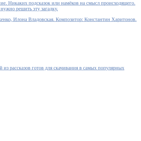
ение. Никаких подсказок или намёков на смысл происходящего.
нужно решить эту загадку.
енко, Илона Владовская. Композитор: Константин Харитонов.
 из рассказов готов для скачивания в самых популярных