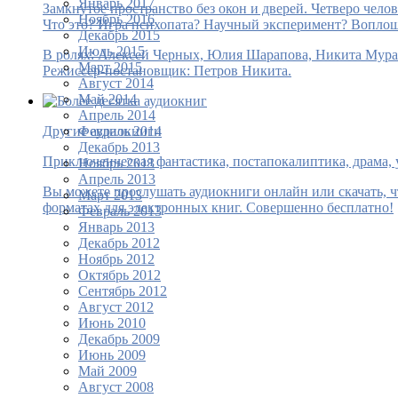
Январь 2017
Замкнутое пространство без окон и дверей. Четверо чело
Ноябрь 2016
Что это? Игра психопата? Научный эксперимент? Воплоще
Декабрь 2015
Июль 2015
В ролях: Алексей Черных, Юлия Шарапова, Никита Мура
Март 2015
Режиссёр-постановщик: Петров Никита.
Август 2014
Май 2014
Апрель 2014
Февраль 2014
Другие аудиокниги
Декабрь 2013
Приключенческая фантастика, постапокалиптика, драма, 
Ноябрь 2013
Апрель 2013
Вы можете прослушать аудиокниги онлайн или скачать, ч
Март 2013
форматах для электронных книг. Совершенно бесплатно!
Февраль 2013
Январь 2013
Декабрь 2012
Ноябрь 2012
Октябрь 2012
Сентябрь 2012
Август 2012
Июнь 2010
Декабрь 2009
Июнь 2009
Май 2009
Август 2008