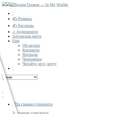
˙
✍ Романы
✍ Рассказы
♫ Аудиокниги
Авторская лента
Ещё
Об авторе
Контакты
Награды
Черновики
Читайте друг другу
˙
За гранью горизонта