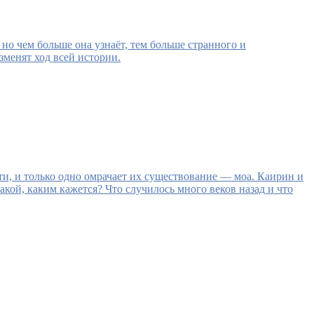
но чем больше она узнаёт, тем больше странного и
зменят ход всей истории.
ти, и только одно омрачает их существование — моа. Каирин и
акой, каким кажется? Что случилось много веков назад и что