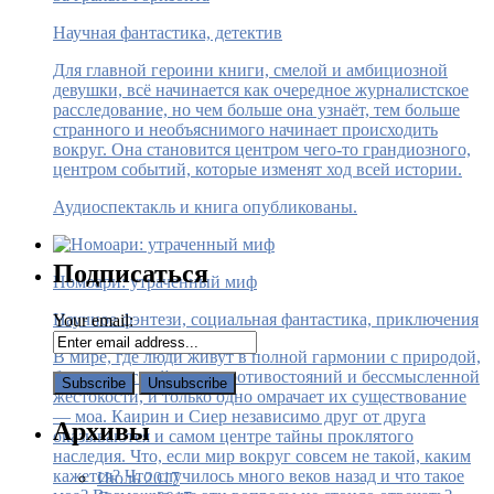
Научная фантастика, детектив
Для главной героини книги, смелой и амбициозной
девушки, всё начинается как очередное журналистское
расследование, но чем больше она узнаёт, тем больше
странного и необъяснимого начинает происходить
вокруг. Она становится центром чего-то грандиозного,
центром событий, которые изменят ход всей истории.
Аудиоспектакль и книга опубликованы.
Подписаться
Номоари: утраченный миф
Научное фэнтези, социальная фантастика, приключения
Your email:
В мире, где люди живут в полной гармонии с природой,
больше нет войн, нет противостояний и бессмысленной
жестокости, и только одно омрачает их существование
— моа. Каирин и Сиер независимо друг от друга
Архивы
оказываются и самом центре тайны проклятого
наследия. Что, если мир вокруг совсем не такой, каким
кажется? Что случилось много веков назад и что такое
Июль 2017