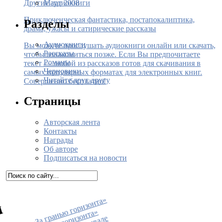
Март 2008
Другие аудиокниги
Приключенческая фантастика, постапокалиптика,
Разделы
драма, ужасы и сатирические рассказы
Аудиокниги
Вы можете прослушать аудиокниги онлайн или скачать,
Рассказы
чтобы ознакомиться позже. Если Вы предпочитаете
Романы
текст — любой из рассказов готов для скачивания в
Черновики
самых популярных форматах для электронных книг.
Читайте друг другу
Совершенно бесплатно!
Страницы
Авторская лента
Контакты
Награды
Об авторе
Подписаться на новости
•
К
н
и
г
а
«
З
а
г
р
а
н
ь
ю
г
о
р
из
о
н
т
а
»
п
о
я
в
и
л
а
с
ь
в
п
р
о
д
а
ж