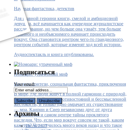
Научная фантастика, детектив
•
А
и
о
п
о
с
т
а
н
о
в
к
а
п
о
р
а
с
с
к
а
з
у
«
Н
е
з
н
а
к
о
м
ц
ы
»
ш
л
а
в
р
а
м
к
а
х
п
р
о
т
о
в
«
Р
а
д
и
у
с
В
с
е
л
е
н
н
о
й
»
и
«
Ф
а
б
у
л
а
Н
о
в
а
Т
е
п
е
р
ь
и
н
а
Л
и
т
Р
е
в
ы
.
Для главной героини книги, смелой и амбициозной
девушки, всё начинается как очередное журналистское
расследование, но чем больше она узнаёт, тем больше
странного и необъяснимого начинает происходить
вокруг. Она становится центром чего-то грандиозного,
центром событий, которые изменят ход всей истории.
Аудиоспектакль и книга опубликованы.
Подписаться
Номоари: утраченный миф
Научное фэнтези, социальная фантастика, приключения
Your email:
В мире, где люди живут в полной гармонии с природой,
больше нет войн, нет противостояний и бессмысленной
жестокости, и только одно омрачает их существование
— моа. Каирин и Сиер независимо друг от друга
Архивы
оказываются и самом центре тайны проклятого
наследия. Что, если мир вокруг совсем не такой, каким
кажется? Что случилось много веков назад и что такое
Июль 2017