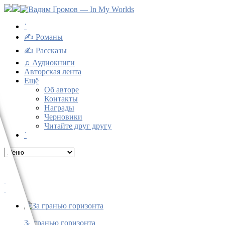
˙
✍ Романы
✍ Рассказы
♫ Аудиокниги
Авторская лента
Ещё
Об авторе
Контакты
Награды
Черновики
Читайте друг другу
˙
За гранью горизонта