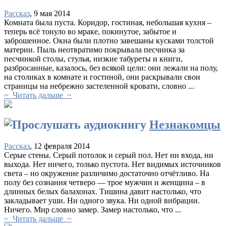
Рассказ
, 9 мая 2014
Комната была пуста. Коридор, гостиная, небольшая кухня –
теперь всё тонуло во мраке, покинутое, забытое и
заброшенное. Окна были плотно завешаны кусками толстой
материи. Пыль неотвратимо покрывала песчинка за
песчинкой столы, стулья, низкие табуреты и книги,
разбросанные, казалось, без всякой цели: они лежали на полу,
на столиках в комнате и гостиной, они раскрывали свои
страницы на небрежно застеленной кровати, словно ...
~ Читать дальше ~
Незнакомцы
Рассказ
, 12 февраля 2014
Серые стены. Серый потолок и серый пол. Нет ни входа, ни
выхода. Нет ничего, только пустота. Нет видимых источников
света – но окружение различимо достаточно отчётливо. На
полу без сознания четверо — трое мужчин и женщина – в
длинных белых балахонах. Тишина давит настолько, что
закладывает уши. Ни одного звука. Ни одной вибрации.
Ничего. Мир словно замер. Замер настолько, что ...
~ Читать дальше ~