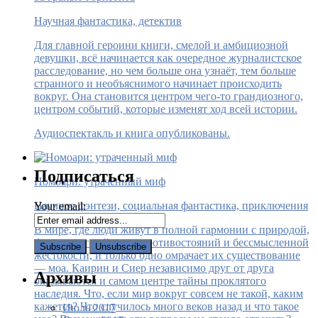
Научная фантастика, детектив
Для главной героини книги, смелой и амбициозной
девушки, всё начинается как очередное журналистское
расследование, но чем больше она узнаёт, тем больше
странного и необъяснимого начинает происходить
вокруг. Она становится центром чего-то грандиозного,
центром событий, которые изменят ход всей истории.
Аудиоспектакль и книга опубликованы.
Подписаться
Номоари: утраченный миф
Научное фэнтези, социальная фантастика, приключения
Your email:
В мире, где люди живут в полной гармонии с природой,
больше нет войн, нет противостояний и бессмысленной
жестокости, и только одно омрачает их существование
— моа. Каирин и Сиер независимо друг от друга
Архивы
оказываются и самом центре тайны проклятого
наследия. Что, если мир вокруг совсем не такой, каким
кажется? Что случилось много веков назад и что такое
Июль 2017