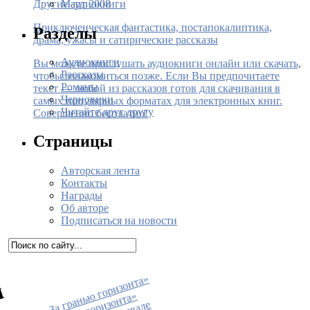
Март 2008
Другие аудиокниги
Приключенческая фантастика, постапокалиптика,
Разделы
драма, ужасы и сатирические рассказы
Аудиокниги
Вы можете прослушать аудиокниги онлайн или скачать,
Рассказы
чтобы ознакомиться позже. Если Вы предпочитаете
Романы
текст — любой из рассказов готов для скачивания в
Черновики
самых популярных форматах для электронных книг.
Читайте друг другу
Совершенно бесплатно!
Страницы
Авторская лента
Контакты
Награды
Об авторе
Подписаться на новости
•
К
н
и
г
а
«
З
а
г
р
а
н
ь
ю
г
о
р
из
о
н
т
а
»
п
о
я
в
и
л
а
с
ь
в
п
р
о
д
а
ж