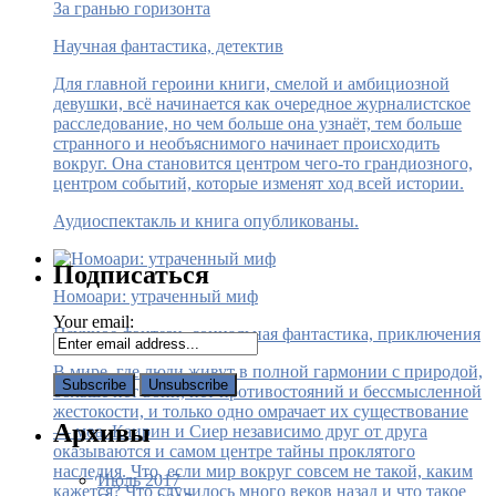
За гранью горизонта
Научная фантастика, детектив
Для главной героини книги, смелой и амбициозной
девушки, всё начинается как очередное журналистское
расследование, но чем больше она узнаёт, тем больше
странного и необъяснимого начинает происходить
вокруг. Она становится центром чего-то грандиозного,
центром событий, которые изменят ход всей истории.
Аудиоспектакль и книга опубликованы.
Подписаться
Номоари: утраченный миф
Your email:
Научное фэнтези, социальная фантастика, приключения
В мире, где люди живут в полной гармонии с природой,
больше нет войн, нет противостояний и бессмысленной
жестокости, и только одно омрачает их существование
Архивы
— моа. Каирин и Сиер независимо друг от друга
оказываются и самом центре тайны проклятого
наследия. Что, если мир вокруг совсем не такой, каким
Июль 2017
кажется? Что случилось много веков назад и что такое