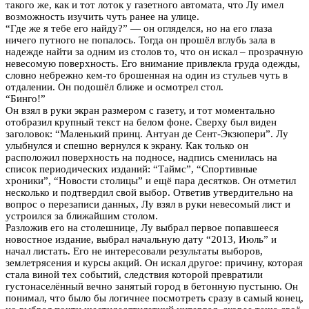
такого же, как и тот лоток у газетного автомата, что Лу имел
возможность изучить чуть ранее на улице.
“Где же я тебе его найду?” — он огляделся, но на его глаза
ничего путного не попалось. Тогда он прошёл вглубь зала в
надежде найти за одним из столов то, что он искал – прозрачную
невесомую поверхность. Его внимание привлекла груда одежды,
словно небрежно кем-то брошенная на один из стульев чуть в
отдалении. Он подошёл ближе и осмотрел стол.
“Бинго!”
Он взял в руки экран размером с газету, и тот моментально
отобразил крупный текст на белом фоне. Сверху был виден
заголовок: “Маленький принц. Антуан де Сент-Экзюпери”. Лу
улыбнулся и спешно вернулся к экрану. Как только он
расположил поверхность на подносе, надпись сменилась на
список периодических изданий: “Таймс”, “Спортивные
хроники”, “Новости столицы” и ещё пара десятков. Он отметил
несколько и подтвердил свой выбор. Ответив утвердительно на
вопрос о перезаписи данных, Лу взял в руки невесомый лист и
устроился за ближайшим столом.
Разложив его на столешнице, Лу выбрал первое попавшееся
новостное издание, выбрал начальную дату “2013, Июль” и
начал листать. Его не интересовали результаты выборов,
землетрясения и курсы акций. Он искал другое: причину, которая
стала виной тех событий, следствия которой превратили
густонаселённый вечно занятый город в бетонную пустыню. Он
понимал, что было бы логичнее посмотреть сразу в самый конец,