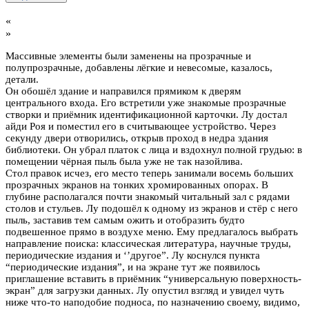
«
»
Массивные элементы были заменены на прозрачные и
полупрозрачные, добавлены лёгкие и невесомые, казалось,
детали.
Он обошёл здание и направился прямиком к дверям
центрального входа. Его встретили уже знакомые прозрачные
створки и приёмник идентификационной карточки. Лу достал
айди Роя и поместил его в считывающее устройство. Через
секунду двери отворились, открыв проход в недра здания
библиотеки. Он убрал платок с лица и вздохнул полной грудью: в
помещении чёрная пыль была уже не так назойлива.
Стол правок исчез, его место теперь занимали восемь больших
прозрачных экранов на тонких хромированных опорах. В
глубине располагался почти знакомый читальный зал с рядами
столов и стульев. Лу подошёл к одному из экранов и стёр с него
пыль, заставив тем самым ожить и отобразить будто
подвешенное прямо в воздухе меню. Ему предлагалось выбрать
направление поиска: классическая литература, научные труды,
периодические издания и ‘’другое”. Лу коснулся пункта
“периодические издания”, и на экране тут же появилось
приглашение вставить в приёмник “универсальную поверхность-
экран” для загрузки данных. Лу опустил взгляд и увидел чуть
ниже что-то наподобие подноса, по назначению своему, видимо,