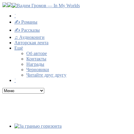
˙
✍ Романы
✍ Рассказы
♫ Аудиокниги
Авторская лента
Ещё
Об авторе
Контакты
Награды
Черновики
Читайте друг другу
˙