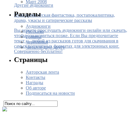
Март 2008
Другие аудиокниги
Разделы
Приключенческая фантастика, постапокалиптика,
драма, ужасы и сатирические рассказы
Аудиокниги
Вы можете прослушать аудиокниги онлайн или скачать,
Рассказы
чтобы ознакомиться позже. Если Вы предпочитаете
Романы
текст — любой из рассказов готов для скачивания в
Черновики
самых популярных форматах для электронных книг.
Читайте друг другу
Совершенно бесплатно!
Страницы
Авторская лента
Контакты
Награды
Об авторе
Подписаться на новости