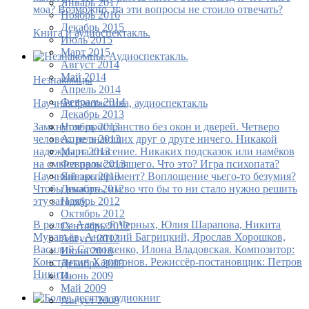
Январь 2017
моа? Возможно, на эти вопросы не стоило отвечать?
Ноябрь 2016
Декабрь 2015
Книга и аудиоспектакль.
Июль 2015
Март 2015
Август 2014
Май 2014
Незнакомцы
Апрель 2014
Февраль 2014
Научная фантастика, аудиоспектакль
Декабрь 2013
Ноябрь 2013
Замкнутое пространство без окон и дверей. Четверо
Апрель 2013
человек, не знающих друг о друге ничего. Никакой
Март 2013
надежды на спасение. Никаких подсказок или намёков
Февраль 2013
на смысл происходящего. Что это? Игра психопата?
Январь 2013
Научный эксперимент? Воплощение чьего-то безумия?
Декабрь 2012
Чтобы выжить, им во что бы то ни стало нужно решить
Ноябрь 2012
эту загадку.
Октябрь 2012
В ролях: Алексей Черных, Юлия Шарапова, Никита
Сентябрь 2012
Муравьёв, Анатолий Багрицкий, Ярослав Хорошков,
Август 2012
Василий Стоноженко, Илона Владовская. Композитор:
Июнь 2010
Константин Харитонов. Режиссёр-постановщик: Петров
Декабрь 2009
Никита.
Июнь 2009
Май 2009
Август 2008