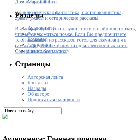
Март 2008
Другие аудиокниги
Приключенческая фантастика, постапокалиптика,
Разделы
драма, ужасы и сатирические рассказы
Аудиокниги
Вы можете прослушать аудиокниги онлайн или скачать,
Рассказы
чтобы ознакомиться позже. Если Вы предпочитаете
Романы
текст — любой из рассказов готов для скачивания в
Черновики
самых популярных форматах для электронных книг.
Читайте друг другу
Совершенно бесплатно!
Страницы
Авторская лента
Контакты
Награды
Об авторе
Подписаться на новости
Аудиокнига: Главная причина