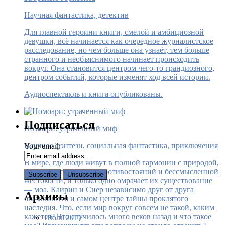
Научная фантастика, детектив
Для главной героини книги, смелой и амбициозной
девушки, всё начинается как очередное журналистское
расследование, но чем больше она узнаёт, тем больше
странного и необъяснимого начинает происходить
вокруг. Она становится центром чего-то грандиозного,
центром событий, которые изменят ход всей истории.
Аудиоспектакль и книга опубликованы.
Подписаться
Номоари: утраченный миф
Научное фэнтези, социальная фантастика, приключения
Your email:
В мире, где люди живут в полной гармонии с природой,
больше нет войн, нет противостояний и бессмысленной
жестокости, и только одно омрачает их существование
— моа. Каирин и Сиер независимо друг от друга
Архивы
оказываются и самом центре тайны проклятого
наследия. Что, если мир вокруг совсем не такой, каким
кажется? Что случилось много веков назад и что такое
Июль 2017