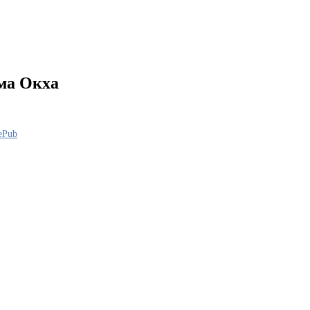
ма Окха
ePub