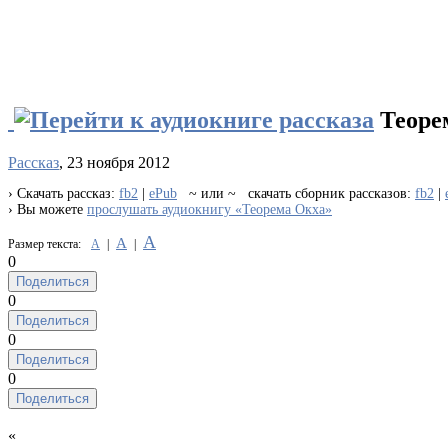
Теоре
Рассказ
, 23 ноября 2012
› Скачать рассказ:
fb2
|
ePub
~ или ~ скачать сборник рассказов:
fb2
|
› Вы можете
прослушать аудиокнигу «Теорема Окха»
А
А
Размер текста:
А
|
|
0
Поделиться
0
Поделиться
0
Поделиться
0
Поделиться
«