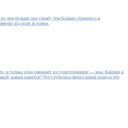
но чем больше она узнаёт, тем больше странного и
зменят ход всей истории.
ти, и только одно омрачает их существование — моа. Каирин и
акой, каким кажется? Что случилось много веков назад и что