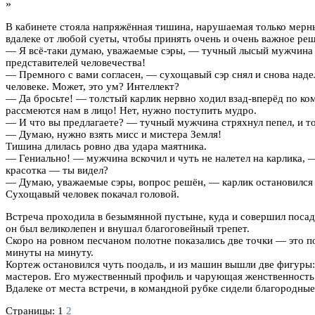
»
В кабинете стояла напряжённая тишина, нарушаемая только мерн
вдалеке от любой суеты, чтобы принять очень и очень важное ре
— Я всё-таки думаю, уважаемые сэры, — тучный лысый мужчина о
представителей человечества!
— Премного с вами согласен, — сухощавый сэр снял и снова наде
человеке. Может, это ум? Интеллект?
— Да бросьте! — толстый карлик нервно ходил взад-вперёд по к
рассмеются нам в лицо! Нет, нужно поступить мудро.
— И что вы предлагаете? — тучный мужчина стряхнул пепел, и то
— Думаю, нужно взять мисс и мистера Земля!
Тишина длилась ровно два удара маятника.
— Гениально! — мужчина вскочил и чуть не налетел на карлика, —
красотка — ты видел?
— Думаю, уважаемые сэры, вопрос решён, — карлик остановился с
Сухощавый человек покачал головой.
Встреча проходила в безымянной пустыне, куда и совершил посад
он был великолепен и внушал благоговейный трепет.
Скоро на ровном песчаном полотне показались две точки — это п
минуты на минуту.
Кортеж остановился чуть поодаль, и из машин вышли две фигур
мастеров. Его мужественный профиль и чарующая женственность д
Вдалеке от места встречи, в командной рубке сидели благородны
Страницы:
1
2