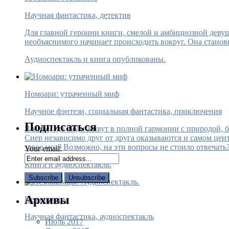
Научная фантастика, детектив
Для главной героини книги, смелой и амбициозной девушк
необъяснимого начинает происходить вокруг. Она станови
Аудиоспектакль и книга опубликованы.
Номоари: утраченный миф
Научное фэнтези, социальная фантастика, приключения
Подписаться
В мире, где люди живут в полной гармонии с природой, 
Сиер независимо друг от друга оказываются и самом цент
такое моа? Возможно, на эти вопросы не стоило отвечать
Your email:
Книга и аудиоспектакль.
Архивы
Незнакомцы
Научная фантастика, аудиоспектакль
Июль 2017