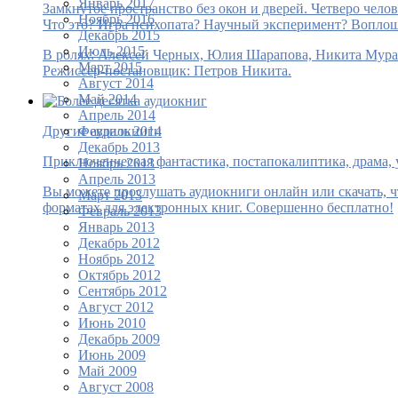
Январь 2017
Замкнутое пространство без окон и дверей. Четверо чело
Ноябрь 2016
Что это? Игра психопата? Научный эксперимент? Воплоще
Декабрь 2015
Июль 2015
В ролях: Алексей Черных, Юлия Шарапова, Никита Мура
Март 2015
Режиссёр-постановщик: Петров Никита.
Август 2014
Май 2014
Апрель 2014
Февраль 2014
Другие аудиокниги
Декабрь 2013
Приключенческая фантастика, постапокалиптика, драма, 
Ноябрь 2013
Апрель 2013
Вы можете прослушать аудиокниги онлайн или скачать, ч
Март 2013
форматах для электронных книг. Совершенно бесплатно!
Февраль 2013
Январь 2013
Декабрь 2012
Ноябрь 2012
Октябрь 2012
Сентябрь 2012
Август 2012
Июнь 2010
Декабрь 2009
Июнь 2009
Май 2009
Август 2008