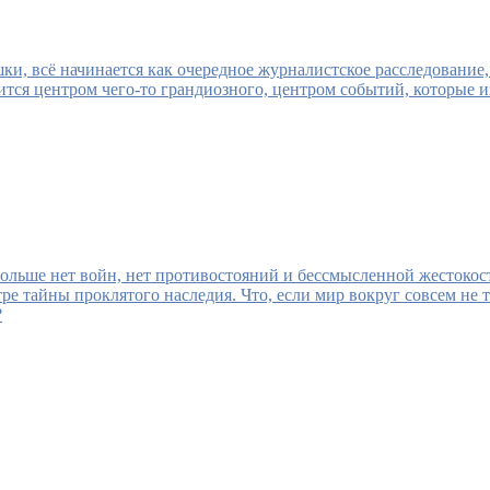
и, всё начинается как очередное журналистское расследование, 
тся центром чего-то грандиозного, центром событий, которые и
больше нет войн, нет противостояний и бессмысленной жестокос
ре тайны проклятого наследия. Что, если мир вокруг совсем не т
?