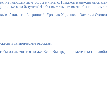
век, не знающих друг о друге ничего. Никакой надежды на спас
ние чьего-то безумия? Чтобы выжить, им во что бы то ни стало 
вьёв, Анатолий Багрицкий, Ярослав Хорошков, Василий Стонож
ужасы и сатирические рассказы
тобы ознакомиться позже. Если Вы предпочитаете текст — любой