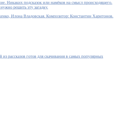
ение. Никаких подсказок или намёков на смысл происходящего.
нужно решить эту загадку.
енко, Илона Владовская. Композитор: Константин Харитонов.
 из рассказов готов для скачивания в самых популярных