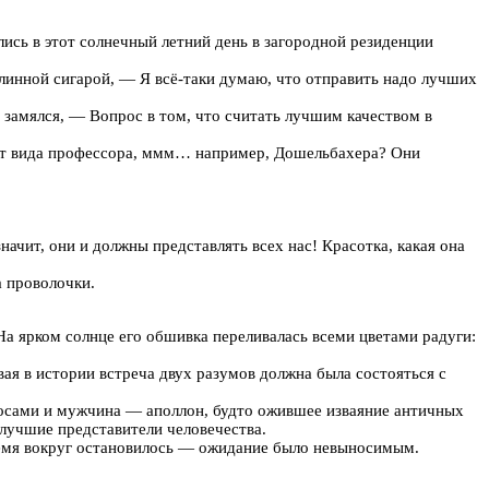
сь в этот солнечный летний день в загородной резиденции
линной сигарой, — Я всё-таки думаю, что отправить надо лучших
 замялся, — Вопрос в том, что считать лучшим качеством в
е от вида профессора, ммм… например, Дошельбахера? Они
ачит, они и должны представлять всех нас! Красотка, какая она
а проволочки.
На ярком солнце его обшивка переливалась всеми цветами радуги:
ая в истории встреча двух разумов должна была состояться с
осами и мужчина — аполлон, будто ожившее изваяние античных
лучшие представители человечества.
время вокруг остановилось — ожидание было невыносимым.