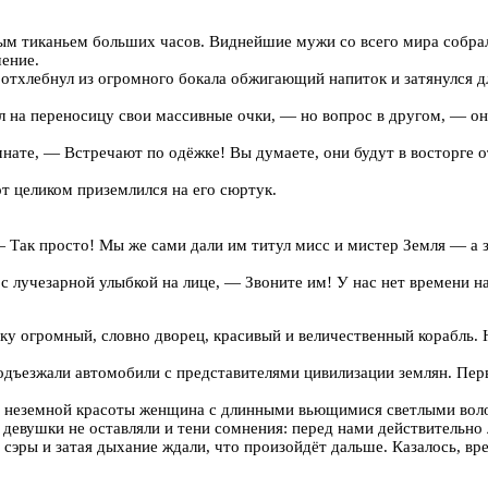
ым тиканьем больших часов. Виднейшие мужи со всего мира собрали
шение.
тхлебнул из огромного бокала обжигающий напиток и затянулся д
л на переносицу свои массивные очки, — но вопрос в другом, — он
омнате, — Встречают по одёжке! Вы думаете, они будут в восторг
т целиком приземлился на его сюртук.
 Так просто! Мы же сами дали им титул мисс и мистер Земля — а зн
 лучезарной улыбкой на лице, — Звоните им! У нас нет времени н
ку огромный, словно дворец, красивый и величественный корабль. 
одъезжали автомобили с представителями цивилизации землян. Перв
ы: неземной красоты женщина с длинными вьющимися светлыми вол
евушки не оставляли и тени сомнения: перед нами действительно 
е сэры и затая дыхание ждали, что произойдёт дальше. Казалось, 