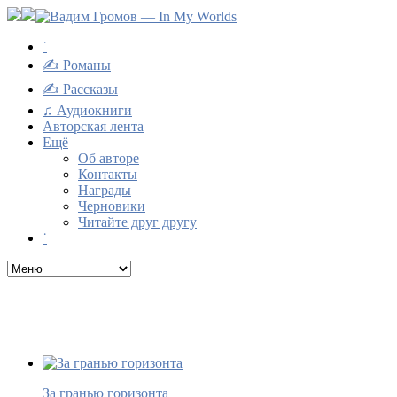
˙
✍ Романы
✍ Рассказы
♫ Аудиокниги
Авторская лента
Ещё
Об авторе
Контакты
Награды
Черновики
Читайте друг другу
˙
За гранью горизонта