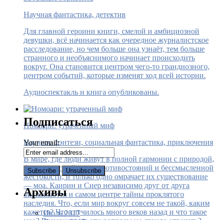
Научная фантастика, детектив
Для главной героини книги, смелой и амбициозной
девушки, всё начинается как очередное журналистское
расследование, но чем больше она узнаёт, тем больше
странного и необъяснимого начинает происходить
вокруг. Она становится центром чего-то грандиозного,
центром событий, которые изменят ход всей истории.
Аудиоспектакль и книга опубликованы.
Подписаться
Номоари: утраченный миф
Научное фэнтези, социальная фантастика, приключения
Your email:
В мире, где люди живут в полной гармонии с природой,
больше нет войн, нет противостояний и бессмысленной
жестокости, и только одно омрачает их существование
— моа. Каирин и Сиер независимо друг от друга
Архивы
оказываются и самом центре тайны проклятого
наследия. Что, если мир вокруг совсем не такой, каким
кажется? Что случилось много веков назад и что такое
Июль 2017