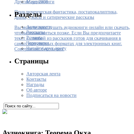
Март 2008
Другие аудиокниги
Приключенческая фантастика, постапокалиптика,
Разделы
драма, ужасы и сатирические рассказы
Аудиокниги
Вы можете прослушать аудиокниги онлайн или скачать,
Рассказы
чтобы ознакомиться позже. Если Вы предпочитаете
Романы
текст — любой из рассказов готов для скачивания в
Черновики
самых популярных форматах для электронных книг.
Читайте друг другу
Совершенно бесплатно!
Страницы
Авторская лента
Контакты
Награды
Об авторе
Подписаться на новости
Аудиокнига: Теорема Окха