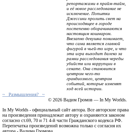
репортажами в прайм-тайм,
и её новое расследование не
исключение. Попытки
Джессики пролить свет на
происходящее в городе
постепенно оборачиваются
настоящим кошмаром.
Внезапно девушка понимает,
что сама является главной
фигурой в чьей-то игре, и что
эта игра выходит далеко за
рамки расследования череды
убийств или коррупции в
сенате. Она становится
центром чего-то
грандиозного, центром
событий, которые изменят
ход всей истории.
~ Размышления? ~
© 2026 Вадим Громов — In My Worlds.
In My Worlds - официальный сайт автора. Все авторские права
на произведения принадлежат автору и охраняются законом
согласно ст.69, 70 и 71 4-й части Гражданского кодекса РФ.
Перепечатка произведений возможна только с согласия их
автора - Вадима Громова