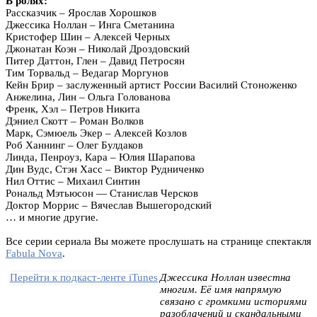
В ролях:
Рассказчик – Ярослав Хорошков
Джессика Ноллан – Инга Сметанина
Кристофер Шин – Алексей Черных
Джонатан Коэн – Николай Дроздовский
Питер Даттон, Глен – Давид Петросян
Тим Торвальд – Ведагар Моргунов
Кейн Брир – заслуженный артист России Василий Стоноженко
Анжелина, Лин – Ольга Голованова
Френк, Хэл – Петров Никита
Дэниел Скотт – Роман Волков
Марк, Сэмюель Экер – Алексей Козлов
Роб Ханнинг – Олег Булдаков
Линда, Пенроуз, Кара – Юлия Шарапова
Дин Вудс, Стэн Хасс – Виктор Рудниченко
Нил Оттис – Михаил Синтин
Рональд Мэтьюсон — Станислав Черсков
Доктор Моррис – Вячеслав Вышегородский
… и многие другие.
Все серии сериала Вы можете прослушать на странице спектакля
Fabula Nova
.
Перейти к подкаст-ленте iTunes
Джессика Ноллан известна
многим. Её имя напрямую
связано с громкими историями
разоблачений и скандальными