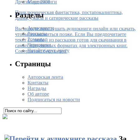
Март 2008
Другие аудиокниги
Приключенческая фантастика, постапокалиптика,
Разделы
драма, ужасы и сатирические рассказы
Аудиокниги
Вы можете прослушать аудиокниги онлайн или скачать,
Рассказы
чтобы ознакомиться позже. Если Вы предпочитаете
Романы
текст — любой из рассказов готов для скачивания в
Черновики
самых популярных форматах для электронных книг.
Читайте друг другу
Совершенно бесплатно!
Страницы
Авторская лента
Контакты
Награды
Об авторе
Подписаться на новости
За