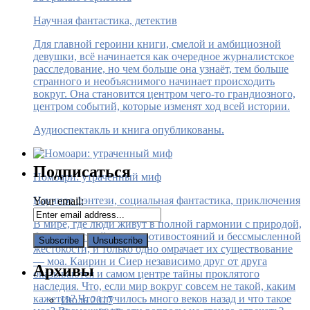
Научная фантастика, детектив
Для главной героини книги, смелой и амбициозной
девушки, всё начинается как очередное журналистское
расследование, но чем больше она узнаёт, тем больше
странного и необъяснимого начинает происходить
вокруг. Она становится центром чего-то грандиозного,
центром событий, которые изменят ход всей истории.
Аудиоспектакль и книга опубликованы.
Подписаться
Номоари: утраченный миф
Научное фэнтези, социальная фантастика, приключения
Your email:
В мире, где люди живут в полной гармонии с природой,
больше нет войн, нет противостояний и бессмысленной
жестокости, и только одно омрачает их существование
— моа. Каирин и Сиер независимо друг от друга
Архивы
оказываются и самом центре тайны проклятого
наследия. Что, если мир вокруг совсем не такой, каким
кажется? Что случилось много веков назад и что такое
Июль 2017