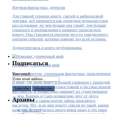
Научная фантастика, детектив
Для главной героини книги, смелой и амбициозной
девушки, всё начинается как очередное журналистское
расследование, но чем больше она узнаёт, тем больше
странного и необъяснимого начинает происходить
вокруг. Она становится центром чего-то грандиозного,
центром событий, которые изменят ход всей истории.
Аудиоспектакль и книга опубликованы.
Подписаться
Номоари: утраченный миф
Научное фэнтези, социальная фантастика, приключения
Your email:
В мире, где люди живут в полной гармонии с природой,
больше нет войн, нет противостояний и бессмысленной
жестокости, и только одно омрачает их существование
— моа. Каирин и Сиер независимо друг от друга
Архивы
оказываются и самом центре тайны проклятого
наследия. Что, если мир вокруг совсем не такой, каким
кажется? Что случилось много веков назад и что такое
Июль 2017