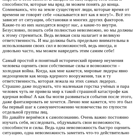
способности, которые мы вряд ли можем понять до конца.
Сомневаюсь, что на земле существуют люди, которые время от
времени не говорят себе «оказывается вот как я могу!». Всё это
зависит от ситуации, обстановки и многих других факторов.
Какие-то из них находятся вокруг нас, а какие-то внутри.
Безусловно, познать себя полностью невозможно, но мы должны
к этому стремиться. Ведь великая сила налагает и великую
ответственность. И мы должны быть предельно внимательны в
использовании своих сил и возможностей, ведь иногда, и
довольно часто, мы можем навредить этим самим себе!
Самый простой и понятный исторический пример неумения
человека оценить свои собственные силы и возможности –
холодная война. Когда, как мне кажется, мировые лидеры явно
недооценили как мощь ядерного вооружения, так и ту
ответственность, которая лежала на этих самых лидерах.
Страшно даже подумать, что маленькая горстка учёных и пара
человек чуть не привела мир к такой страшной катастрофе как
ядерная война! А как бы могли развиваться события после этого,
даже фантазировать не хочется. Лично мне кажется, что это был
бы первый шаг к самоуничтожению человечества по глупости
отдельной группы лиц.
Но давайте вернёмся к самопознанию. Очень важно постоянно
изучать себя, исследовать, обдумывать свои возможности,
способности и силы. Ведь одна невозможность быстро оценить
ситуацию, одна невозможность заметить что-то действительно