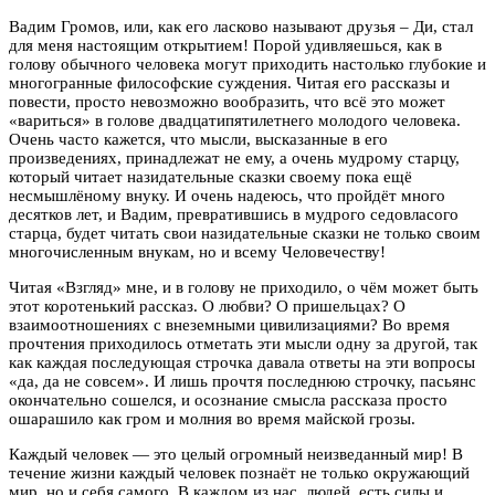
Вадим Громов, или, как его ласково называют друзья – Ди, стал
для меня настоящим открытием!
Порой удивляешься, как в
голову обычного человека могут приходить настолько глубокие и
многогранные философские суждения. Читая его рассказы и
повести, просто невозможно вообразить, что всё это может
«вариться» в голове двадцатипятилетнего молодого человека.
Очень часто кажется, что мысли, высказанные в его
произведениях, принадлежат не ему, а очень мудрому старцу,
который читает назидательные сказки своему пока ещё
несмышлёному внуку. И очень надеюсь, что пройдёт много
десятков лет, и Вадим, превратившись в мудрого седовласого
старца, будет читать свои назидательные сказки не только своим
многочисленным внукам, но и всему Человечеству!
Читая «Взгляд» мне, и в голову не приходило, о чём может быть
этот коротенький рассказ. О любви? О пришельцах? О
взаимоотношениях с внеземными цивилизациями? Во время
прочтения приходилось отметать эти мысли одну за другой, так
как каждая последующая строчка давала ответы на эти вопросы
«да, да не совсем». И лишь прочтя последнюю строчку, пасьянс
окончательно сошелся, и осознание смысла рассказа просто
ошарашило как гром и молния во время майской грозы.
Каждый человек — это целый огромный неизведанный мир! В
течение жизни каждый человек познаёт не только окружающий
мир, но и себя самого. В каждом из нас, людей, есть силы и