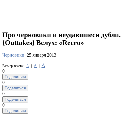
Про черновики и неудавшиеся дубли.
{Outtakes} Вслух: «Recro»
Черновики
, 25 января 2013
А
А
Размер текста:
А
|
|
0
Поделиться
0
Поделиться
0
Поделиться
0
Поделиться