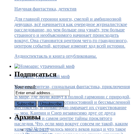
Научная фантастика, детектив
Для главной героини книги, смелой и амбициозной
девушки, всё начинается как очередное журналистское
расследование, но чем больше она узнаёт, тем больше
странного и необъяснимого начинает происходить
вокруг. Она становится центром чего-то грандиозного,
центром событий, которые изменят ход всей истории.
Аудиоспектакль и книга опубликованы.
Подписаться
Номоари: утраченный миф
Научное фэнтези, социальная фантастика, приключения
Your email:
В мире, где люди живут в полной гармонии с природой,
больше нет войн, нет противостояний и бессмысленной
жестокости, и только одно омрачает их существование
— моа. Каирин и Сиер независимо друг от друга
Архивы
оказываются и самом центре тайны проклятого
наследия. Что, если мир вокруг совсем не такой, каким
кажется? Что случилось много веков назад и что такое
Июль 2017