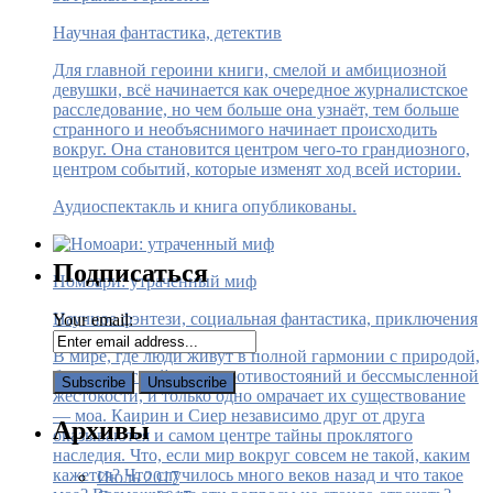
Научная фантастика, детектив
Для главной героини книги, смелой и амбициозной
девушки, всё начинается как очередное журналистское
расследование, но чем больше она узнаёт, тем больше
странного и необъяснимого начинает происходить
вокруг. Она становится центром чего-то грандиозного,
центром событий, которые изменят ход всей истории.
Аудиоспектакль и книга опубликованы.
Подписаться
Номоари: утраченный миф
Научное фэнтези, социальная фантастика, приключения
Your email:
В мире, где люди живут в полной гармонии с природой,
больше нет войн, нет противостояний и бессмысленной
жестокости, и только одно омрачает их существование
— моа. Каирин и Сиер независимо друг от друга
Архивы
оказываются и самом центре тайны проклятого
наследия. Что, если мир вокруг совсем не такой, каким
кажется? Что случилось много веков назад и что такое
Июль 2017