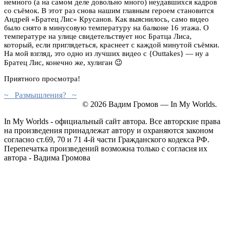
немного (а на самом деле довольно много) неудавшихся кадров
со съёмок. В этот раз снова нашим главным героем становится
Андрей «Братец Лис» Крусанов. Как выяснилось, само видео
было снято в минусовую температуру на балконе 16 этажа. О
температуре на улице свидетельствует нос Братца Лиса,
который, если приглядеться, краснеет с каждой минутой съёмки.
На мой взгляд, это одно из лучших видео с {Outtakes} — ну а
Братец Лис, конечно же, хулиган 😉
Приятного просмотра!
~ Размышления? ~
© 2026 Вадим Громов — In My Worlds.
In My Worlds - официальный сайт автора. Все авторские права
на произведения принадлежат автору и охраняются законом
согласно ст.69, 70 и 71 4-й части Гражданского кодекса РФ.
Перепечатка произведений возможна только с согласия их
автора - Вадима Громова