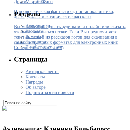
Март 2008
Другие аудиокниги
Приключенческая фантастика, постапокалиптика,
Разделы
драма, ужасы и сатирические рассказы
Аудиокниги
Вы можете прослушать аудиокниги онлайн или скачать,
Рассказы
чтобы ознакомиться позже. Если Вы предпочитаете
Романы
текст — любой из рассказов готов для скачивания в
Черновики
самых популярных форматах для электронных книг.
Читайте друг другу
Совершенно бесплатно!
Страницы
Авторская лента
Контакты
Награды
Об авторе
Подписаться на новости
Аудиокнига: Клиника Бальбаросс