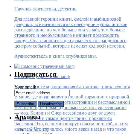
Научная фантастика, детектив
Для главной героини книги, смелой и амбициозной
девушки, всё начинается как очередное журналистское
расследование, но чем больше она узнаёт, тем больше
странного и необъяснимого начинает происходить
вокруг. Она становится центром чего-то грандиозного,
центром событий, которые изменят ход всей истории.
Аудиоспектакль и книга опубликованы.
Подписаться
Номоари: утраченный миф
Научное фэнтези, социальная фантастика, приключения
Your email:
В мире, где люди живут в полной гармонии с природой,
больше нет войн, нет противостояний и бессмысленной
жестокости, и только одно омрачает их существование
— моа. Каирин и Сиер независимо друг от друга
Архивы
оказываются и самом центре тайны проклятого
наследия. Что, если мир вокруг совсем не такой, каким
кажется? Что случилось много веков назад и что такое
Июль 2017